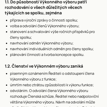
1.1. Do působnosti Výkonného výboru patří
rozhodování o všech důležitých věcech
týkajících se spolku, zejména
příprava výroční zprávy o činnosti spolku;
volba a odvolání členů Výkonného výboru;
stanovení a schvalování výše ročních příspěvků pro
členy spolku;
navrhování odměn Výkonného výboru;
navrhování individuálních odměn pro členy spolku;
plánování činnosti a tvorba koncepce spolku.
1.2. Členství ve Výkonném výboru zaniká
písemným oznámením Řediteli o odstoupení člena
Výkonného výboru z funkce;
úmrtím nebo ztrátou způsobilosti k výkonu funkce;
odvoláním. O odvolání člena Výkonného výboru
rozhoduje Členská schůze, Ředitel nebo nadpoloviční
většina Výkonného výboru. Návrh na odvolání může