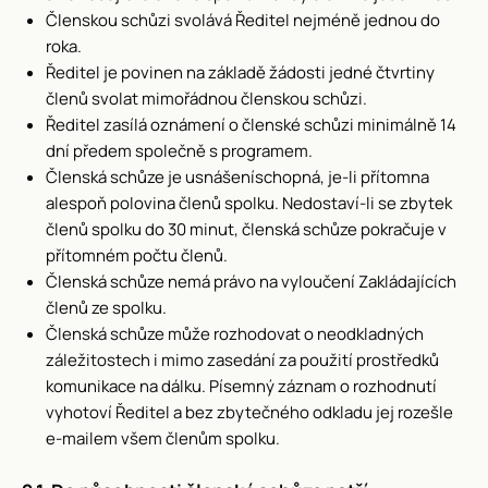
Členskou schůzi svolává Ředitel nejméně jednou do
roka.
Ředitel je povinen na základě žádosti jedné čtvrtiny
členů svolat mimořádnou členskou schůzi.
Ředitel zasílá oznámení o členské schůzi minimálně 14
dní předem společně s programem.
Členská schůze je usnášeníschopná, je-li přítomna
alespoň polovina členů spolku. Nedostaví-li se zbytek
členů spolku do 30 minut, členská schůze pokračuje v
přítomném počtu členů.
Členská schůze nemá právo na vyloučení Zakládajících
členů ze spolku.
Členská schůze může rozhodovat o neodkladných
záležitostech i mimo zasedání za použití prostředků
komunikace na dálku. Písemný záznam o rozhodnutí
vyhotoví Ředitel a bez zbytečného odkladu jej rozešle
e-mailem všem členům spolku.