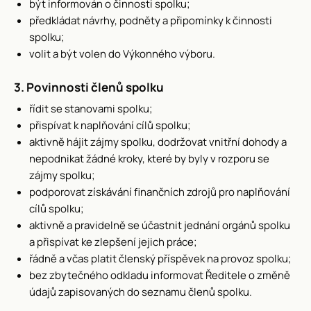
být informován o činnosti spolku;
předkládat návrhy, podněty a připomínky k činnosti
spolku;
volit a být volen do Výkonného výboru.
3. Povinnosti členů spolku
řídit se stanovami spolku;
přispívat k naplňování cílů spolku;
aktivně hájit zájmy spolku, dodržovat vnitřní dohody a
nepodnikat žádné kroky, které by byly v rozporu se
zájmy spolku;
podporovat získávání finančních zdrojů pro naplňování
cílů spolku;
aktivně a pravidelně se účastnit jednání orgánů spolku
a přispívat ke zlepšení jejich práce;
řádně a včas platit členský příspěvek na provoz spolku;
bez zbytečného odkladu informovat Ředitele o změně
údajů zapisovaných do seznamu členů spolku.