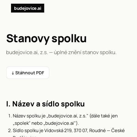
budejovice.ai
Stanovy spolku
budejovice.ai, z.s. — úplné znění stanov spolku.
↓ Stáhnout PDF
I. Název a sídlo spolku
Název spolku je „budejovice.ai, z.s." (dále také jen
„spolek" nebo „budejovice.ai").
Sídlo spolku je Vidovská 219, 370 07, Roudné — České