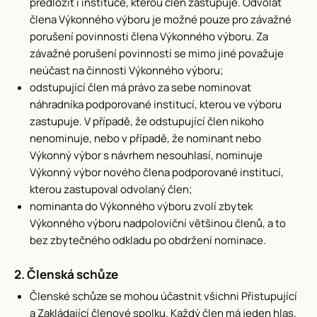
předložit i instituce, kterou člen zastupuje. Odvolat
člena Výkonného výboru je možné pouze pro závažné
porušení povinnosti člena Výkonného výboru. Za
závažné porušení povinností se mimo jiné považuje
neúčast na činnosti Výkonného výboru;
odstupující člen má právo za sebe nominovat
náhradníka podporované institucí, kterou ve výboru
zastupuje. V případě, že odstupující člen nikoho
nenominuje, nebo v případě, že nominant nebo
Výkonný výbor s návrhem nesouhlasí, nominuje
Výkonný výbor nového člena podporované institucí,
kterou zastupoval odvolaný člen;
nominanta do Výkonného výboru zvolí zbytek
Výkonného výboru nadpoloviční většinou členů, a to
bez zbytečného odkladu po obdržení nominace.
2. Členská schůze
Členské schůze se mohou účastnit všichni Přistupující
a Zakládající členové spolku. Každý člen má jeden hlas.