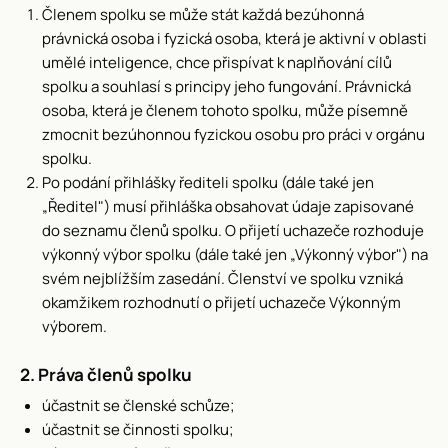
Členem spolku se může stát každá bezúhonná
právnická osoba i fyzická osoba, která je aktivní v oblasti
umělé inteligence, chce přispívat k naplňování cílů
spolku a souhlasí s principy jeho fungování. Právnická
osoba, která je členem tohoto spolku, může písemně
zmocnit bezúhonnou fyzickou osobu pro práci v orgánu
spolku.
Po podání přihlášky řediteli spolku (dále také jen
„Ředitel") musí přihláška obsahovat údaje zapisované
do seznamu členů spolku. O přijetí uchazeče rozhoduje
výkonný výbor spolku (dále také jen „Výkonný výbor") na
svém nejblížším zasedání. Členství ve spolku vzniká
okamžikem rozhodnutí o přijetí uchazeče Výkonným
výborem.
2. Práva členů spolku
účastnit se členské schůze;
účastnit se činnosti spolku;