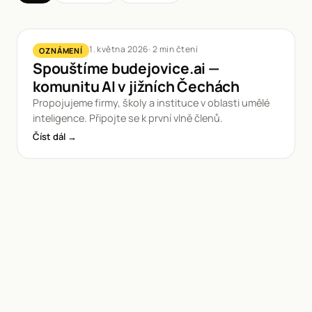
1. května 2026
·
2
min čtení
OZNÁMENÍ
Spouštíme budejovice.ai —
komunitu AI v jižních Čechách
Propojujeme firmy, školy a instituce v oblasti umělé
inteligence. Připojte se k první vlně členů.
Číst dál →