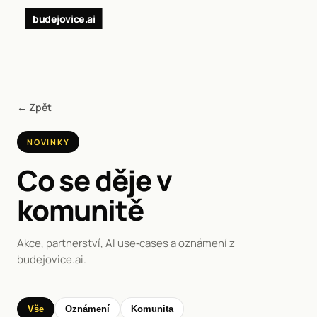
budejovice.ai
← Zpět
NOVINKY
Co se děje v
komunitě
Akce, partnerství, AI use‑cases a oznámení z
budejovice.ai.
Vše
Oznámení
Komunita